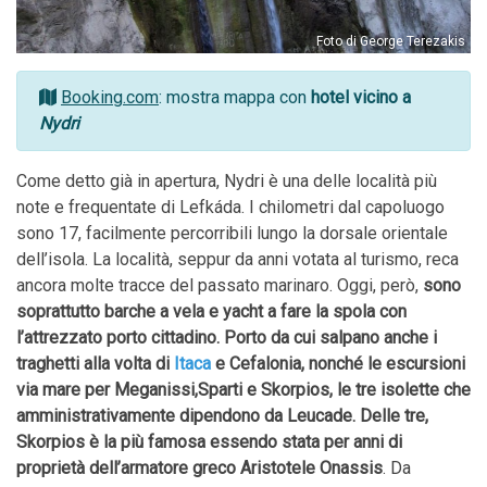
Foto di George Terezakis
Booking.com
: mostra mappa con
hotel vicino a
Nydri
Come detto già in apertura, Nydri è una delle località più
note e frequentate di Lefkáda. I chilometri dal capoluogo
sono 17, facilmente percorribili lungo la dorsale orientale
dell’isola. La località, seppur da anni votata al turismo, reca
ancora molte tracce del passato marinaro. Oggi, però,
sono
soprattutto barche a vela e yacht a fare la spola con
l’attrezzato porto cittadino. Porto da cui salpano anche i
traghetti alla volta di
Itaca
e Cefalonia, nonché le escursioni
via mare per Meganissi,Sparti e Skorpios, le tre isolette che
amministrativamente dipendono da Leucade. Delle tre,
Skorpios è la più famosa essendo stata per anni di
proprietà dell’armatore greco Aristotele Onassis
. Da