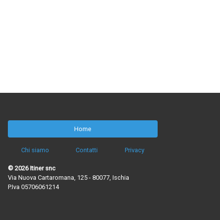
Home
Chi siamo
Contatti
Privacy
© 2026 Itiner snc
Via Nuova Cartaromana, 125 - 80077, Ischia
P.Iva 05706061214