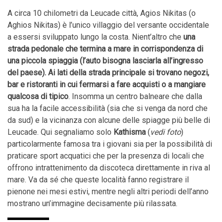
A circa 10 chilometri da Leucade città, Agios Nikitas (o
Aghios Nikitas) è l’unico villaggio del versante occidentale
a essersi sviluppato lungo la costa. Nient’altro che
una
strada pedonale che termina a mare in corrispondenza di
una piccola spiaggia (l’auto bisogna lasciarla all’ingresso
del paese). Ai lati della strada principale si trovano negozi,
bar e ristoranti in cui fermarsi a fare acquisti o a mangiare
qualcosa di tipico
. Insomma un centro balneare che dalla
sua ha la facile accessibilità (sia che si venga da nord che
da sud) e la vicinanza con alcune delle spiagge più belle di
Leucade. Qui segnaliamo solo
Kathisma
(
vedi foto
)
particolarmente famosa tra i giovani sia per la possibilità di
praticare sport acquatici che per la presenza di locali che
offrono intrattenimento da discoteca direttamente in riva al
mare. Va da sé che queste località fanno registrare il
pienone nei mesi estivi, mentre negli altri periodi dell’anno
mostrano un’immagine decisamente più rilassata.