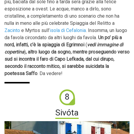
più, baciata dal sole fino a tarda sera grazie alla felice
esposizione a ovest. Le acque, manco a dirlo, sono
cristalline, a completamento di uno scenario che non ha
nulla in meno alle più celebrate Spiaggia del Relitto a
Zacinto
e Myrtos sull’
isola di Cefalonia
. Insomma, un luogo
da favola circondato da altri luoghi da favola.
Un po’ più a
nord, infatti, c’è la spiaggia di Egrimnoi
(
vedi immagine di
copertina
)
, altro luogo da sogno, mentre proseguendo verso
sud si incontra il faro di Capo Lefkada, dal cui dirupo,
secondo il racconto mitico, si sarebbe suicidata la
poetessa Saffo
. Da vedere!
8
Sivóta