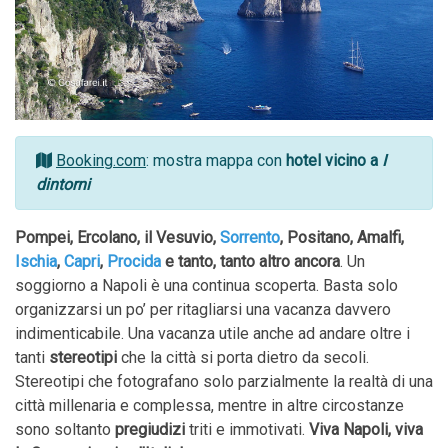
Booking.com
: mostra mappa con
hotel vicino a
I
dintorni
Pompei, Ercolano, il Vesuvio,
Sorrento
, Positano, Amalfi,
Ischia
,
Capri
,
Procida
e tanto, tanto altro ancora
. Un
soggiorno a Napoli è una continua scoperta. Basta solo
organizzarsi un po’ per ritagliarsi una vacanza davvero
indimenticabile. Una vacanza utile anche ad andare oltre i
tanti
stereotipi
che la città si porta dietro da secoli.
Stereotipi che fotografano solo parzialmente la realtà di una
città millenaria e complessa, mentre in altre circostanze
sono soltanto
pregiudizi
triti e immotivati.
Viva Napoli, viva