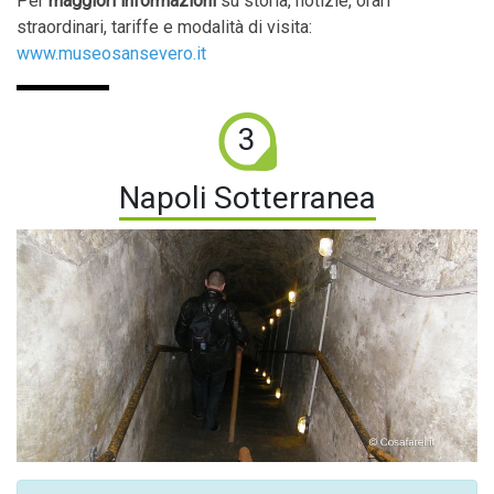
Per
maggiori informazioni
su storia, notizie, orari
straordinari, tariffe e modalità di visita:
www.museosansevero.it
3
Napoli Sotterranea