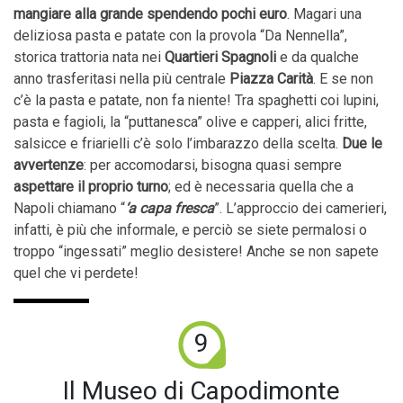
mangiare alla grande spendendo pochi euro
. Magari una
deliziosa pasta e patate con la provola “Da Nennella”,
storica trattoria nata nei
Quartieri Spagnoli
e da qualche
anno trasferitasi nella più centrale
Piazza Carità
. E se non
c’è la pasta e patate, non fa niente! Tra spaghetti coi lupini,
pasta e fagioli, la “puttanesca” olive e capperi, alici fritte,
salsicce e friarielli c’è solo l’imbarazzo della scelta.
Due le
avvertenze
: per accomodarsi, bisogna quasi sempre
aspettare il proprio turno
; ed è necessaria quella che a
Napoli chiamano “
‘a capa fresca
”. L’approccio dei camerieri,
infatti, è più che informale, e perciò se siete permalosi o
troppo “ingessati” meglio desistere! Anche se non sapete
quel che vi perdete!
9
Il Museo di Capodimonte