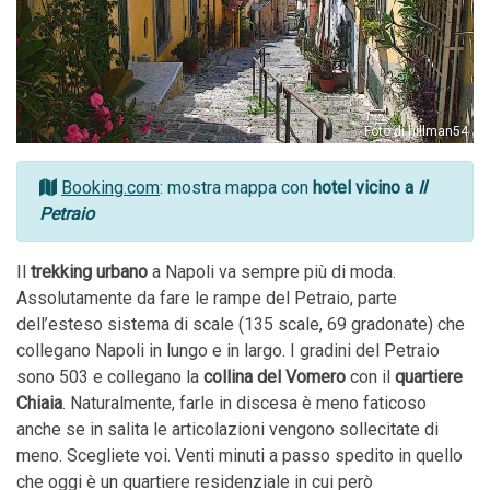
Foto di hillman54
Booking.com
: mostra mappa con
hotel vicino a
Il
Petraio
Il
trekking urbano
a Napoli va sempre più di moda.
Assolutamente da fare le rampe del Petraio, parte
dell’esteso sistema di scale (135 scale, 69 gradonate) che
collegano Napoli in lungo e in largo. I gradini del Petraio
sono 503 e collegano la
collina del Vomero
con il
quartiere
Chiaia
. Naturalmente, farle in discesa è meno faticoso
anche se in salita le articolazioni vengono sollecitate di
meno. Scegliete voi. Venti minuti a passo spedito in quello
che oggi è un quartiere residenziale in cui però