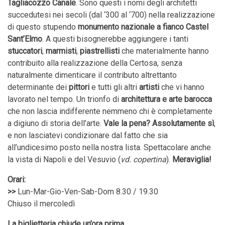
Tagliacozzo Canale
. Sono questi i nomi degli architetti
succedutesi nei secoli (dal ‘300 al ‘700) nella realizzazione
di questo stupendo
monumento nazionale a fianco Castel
Sant’Elmo
. A questi bisognerebbe aggiungere i tanti
stuccatori
,
marmisti
,
piastrellisti
che materialmente hanno
contribuito alla realizzazione della Certosa, senza
naturalmente dimenticare il contributo altrettanto
determinante dei
pittori
e tutti gli altri
artisti
che vi hanno
lavorato nel tempo. Un trionfo di
architettura e arte barocca
che non lascia indifferente nemmeno chi è completamente
a digiuno di storia dell’arte.
Vale la pena? Assolutamente sì
,
e non lasciatevi condizionare dal fatto che sia
all’undicesimo posto nella nostra lista. Spettacolare anche
la vista di Napoli e del Vesuvio (
vd. copertina
).
Meraviglia!
Orari:
>>
Lun-Mar-Gio-Ven-Sab-Dom 8.30 / 19.30
Chiuso il mercoledì
La biglietteria chiude un’ora prima