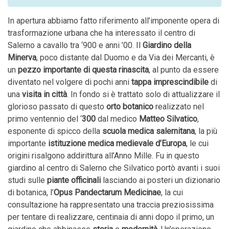
In apertura abbiamo fatto riferimento all’imponente opera di
trasformazione urbana che ha interessato il centro di
Salerno a cavallo tra ‘900 e anni ’00. Il
Giardino della
Minerva
, poco distante dal Duomo e da Via dei Mercanti, è
un
pezzo importante di questa rinascita
, al punto da essere
diventato nel volgere di pochi anni
tappa imprescindibile
di
una
visita in città
. In fondo si è trattato solo di attualizzare il
glorioso passato di questo
orto botanico
realizzato nel
primo ventennio del ‘
300
dal medico
Matteo Silvatico
,
esponente di spicco della
scuola medica salernitana
, la più
importante
istituzione medica medievale
d’Europa
, le cui
origini risalgono addirittura all’Anno Mille. Fu in questo
giardino al centro di Salerno che Silvatico portò avanti i suoi
studi sulle
piante officinali
lasciando ai posteri un dizionario
di botanica, l’
Opus Pandectarum Medicinae
, la cui
consultazione ha rappresentato una traccia preziosissima
per tentare di realizzare, centinaia di anni dopo il primo, un