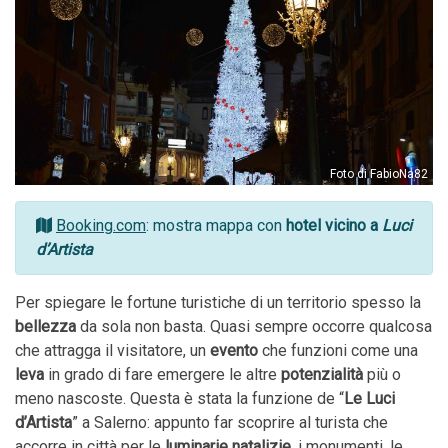
Foto di FabioNa82
Booking.com
: mostra mappa con
hotel vicino a
Luci
d’Artista
Per spiegare le fortune turistiche di un territorio spesso la
bellezza
da sola non basta. Quasi sempre occorre qualcosa
che attragga il visitatore, un
evento
che funzioni come una
leva
in grado di fare emergere le altre
potenzialità
più o
meno nascoste. Questa è stata la funzione de “
Le Luci
d’Artista
” a Salerno: appunto far scoprire al turista che
accorre in città per le
luminarie natalizie
, i monumenti, le