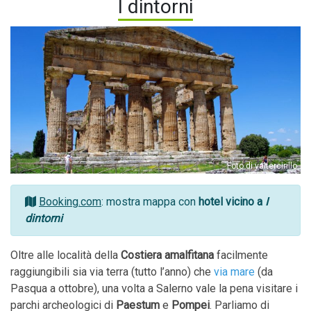
I dintorni
Foto di valtercirillo
Booking.com
: mostra mappa con
hotel vicino a
I
dintorni
Oltre alle località della
Costiera amalfitana
facilmente
raggiungibili sia via terra (tutto l’anno) che
via mare
(da
Pasqua a ottobre), una volta a Salerno vale la pena visitare i
parchi archeologici di
Paestum
e
Pompei
. Parliamo di