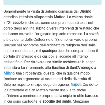
Generalmente la visita di Salerno comincia dal
Duomo
cittadino
intitolato all’apostolo Matteo
. La chiesa risale
all’
XI secolo
anche se, come sempre in questi casi, nel
corso degli anni ha subito diversi interventi di restauro che
ne hanno stravolto l’
originario impianto romanico
. La novità
più evidente della Cattedrale di Salerno, un vero e proprio
unicum
nel panorama dell’architettura religiosa dell’Italia
centro-meridionale, è il
quadriportico
che compare dopo il
portale d’ingresso e da cui, poi, si accede all’interno
dell’edificio. Per ritrovare una simile architettura bisogna
addirittura far riferimento alla
Basilica di Sant’Ambrogio
a
Milano
; una circostanza, questa, che in qualche modo
fornisce un argomento ai sostenitori della diversità di
Salerno rispetto al capoluogo di regione,
Napoli
. Ciò detto,
la Cattedrale di San Matteo merita una visita anche
all’interno a cominciare proprio dalla
cripta in stile barocco
in cui sono custodite le
spoglie del santo
. Menzione