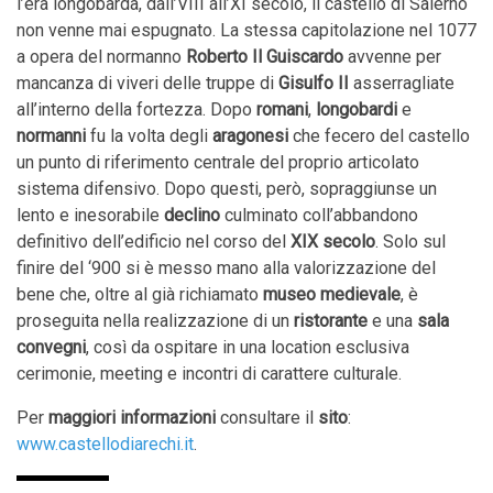
l’era longobarda, dall’VIII all’XI secolo, il castello di Salerno
non venne mai espugnato. La stessa capitolazione nel 1077
a opera del normanno
Roberto Il Guiscardo
avvenne per
mancanza di viveri delle truppe di
Gisulfo II
asserragliate
all’interno della fortezza. Dopo
romani
,
longobardi
e
normanni
fu la volta degli
aragonesi
che fecero del castello
un punto di riferimento centrale del proprio articolato
sistema difensivo. Dopo questi, però, sopraggiunse un
lento e inesorabile
declino
culminato coll’abbandono
definitivo dell’edificio nel corso del
XIX secolo
. Solo sul
finire del ‘900 si è messo mano alla valorizzazione del
bene che, oltre al già richiamato
museo medievale
, è
proseguita nella realizzazione di un
ristorante
e una
sala
convegni
, così da ospitare in una location esclusiva
cerimonie, meeting e incontri di carattere culturale.
Per
maggiori informazioni
consultare il
sito
:
www.castellodiarechi.it
.