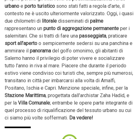
urbano
e
porto
turistico
sono stati fatti a regola d’arte, il
contesto ne è uscito ulteriormente valorizzato. Oggi, i quasi
due chilometri di
litorale
disseminati di
palme
rappresentano un
punto di aggregazione permanente
per i
salernitani. Che si tratti di fare una
passeggiata
, praticare
sport all’aperto
o sempicemente sedersi su una panchina e
ammirare il
panorama
del golfo omonimo, gli abitanti di
Salerno hanno il privilegio di poter vivere e socializzare
tutto l’anno in riva al mare. Piacere che durante il periodo
estivo viene condiviso coi turisti che, sempre più numerosi,
transitano in città per imbarcarsi alla volta di Amalfi,
Positano, Ischia e Capri. Menzione speciale, infine, per la
Stazione Marittima
, progettata dall’archistar Zaha Hadid, e
per la
Villa Comunale
; entrambe le opere parte integrante di
quel processo di riqualificazione del tessuto urbano su cui
ci siamo più volte soffermati.
Da vedere!