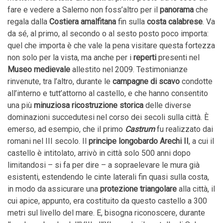
fare e vedere a Salerno
non foss’altro per il
panorama
che
regala dalla
Costiera amalfitana
fin sulla
costa calabrese
. Va
da sé, al primo, al secondo o al sesto posto poco importa:
quel che importa è che vale la pena visitare questa fortezza
non solo per la vista, ma anche per i
reperti
presenti nel
Museo medievale
allestito nel 2009. Testimonianze
rinvenute, tra l’altro, durante le
campagne di scavo
condotte
all’interno e tutt’attorno al castello, e che hanno consentito
una più
minuziosa ricostruzione storica
delle diverse
dominazioni succedutesi nel corso dei secoli sulla città. È
emerso, ad esempio, che il primo
Castrum
fu realizzato dai
romani nel III secolo. Il
principe longobardo Arechi II
, a cui il
castello è intitolato, arrivò in città solo 500 anni dopo
limitandosi – si fa per dire – a sopraelevare le mura già
esistenti, estendendo le cinte laterali fin quasi sulla costa,
in modo da assicurare una
protezione triangolare
alla città, il
cui apice, appunto, era costituito da questo castello a 300
metri sul livello del mare. E, bisogna riconoscere, durante