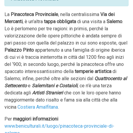
La
Pinacoteca Provinciale
, nella centralissima
Via dei
Mercanti
, è un’altra
tappa obbligata
di una visita a
Salerno
.
Lo è perlomeno per tre ragioni: in primis, perché la
valorizzazione delle opere pittoriche è andata sempre di
pari passo con quella del palazzo in cui sono esposte, quel
Palazzo Pinto
appartenuto a una famiglia di origine iberica
di cui vi è traccia ininterrotta in città dal 1200 fino agli inizi
del ‘900; in secondo luogo, perché la pinacoteca offre uno
spaccato interessantissimo della
temperie artistica
di
Salerno; infine, perché oltre alle sezioni dal
Quattrocento al
Settecento
e
Salernitani e Costaioli
, ce n’è una terza
dedicata agli
Artisti Stranieri
che con le loro opere hanno
maggiormente dato risalto e fama sia alla città che alla
vicina
Costiera Amalfitana
.
Per
maggiori informazioni
www.beniculturali.it/luogo/pinacoteca-provinciale-di-