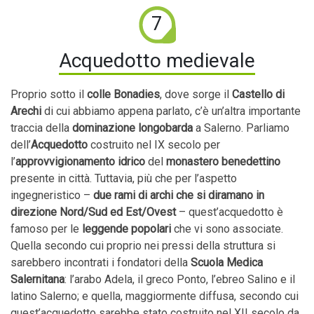
7
Acquedotto medievale
Proprio sotto il
colle Bonadies
, dove sorge il
Castello di
Arechi
di cui abbiamo appena parlato, c’è un’altra importante
traccia della
dominazione longobarda
a Salerno. Parliamo
dell’
Acquedotto
costruito nel IX secolo per
l’
approvvigionamento idrico
del
monastero benedettino
presente in città. Tuttavia, più che per l’aspetto
ingegneristico –
due rami di archi che si diramano in
direzione Nord/Sud ed Est/Ovest
– quest’acquedotto è
famoso per le
leggende popolari
che vi sono associate.
Quella secondo cui proprio nei pressi della struttura si
sarebbero incontrati i fondatori della
Scuola Medica
Salernitana
: l’arabo Adela, il greco Ponto, l’ebreo Salino e il
latino Salerno; e quella, maggiormente diffusa, secondo cui
quest’acquedotto sarebbe stato costruito nel XII secolo da