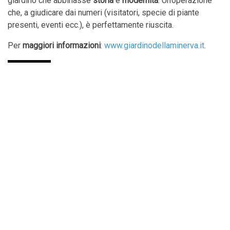
giardino che abbinasse
storia
e
modernità
. Un’operazione
che, a giudicare dai numeri (visitatori, specie di piante
presenti, eventi ecc.), è perfettamente riuscita.
Per
maggiori informazioni
:
www.giardinodellaminerva.it
.