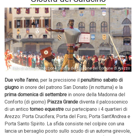
Foto di Archivio Istituzione Giostra del Saracino del Comune di Arezzo
Due volte l’anno
, per la precisione il
penultimo sabato di
giugno
in onore del patrono San Donato (in notturna) e la
prima domenica di settembre
in onore della Madonna del
Conforto (di giorno)
Piazza
Grande
diventa il palcoscenico
di un antico
torneo
equestre
cui partecipano i 4 quartieri di
Arezzo: Porta Crucifera; Porta del Foro; Porta Sant’Andrea e
Porta Santo Spirito. La sfida consiste nel colpire con una
lancia un bersaglio posto sullo scudo di un automa girevole,