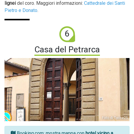
lignei
del coro. Maggiori informazioni:
Cattedrale dei Santi
Pietro e Donato
.
6
Casa del Petrarca
Foto di Twice25
Booking.com
: mostra mappa con
hotel vicino a