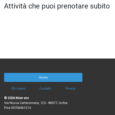
Attività che puoi prenotare subito
Home
Chi siamo
Contatti
Privacy
© 2026 Itiner snc
Via Nuova Cartaromana, 125 - 80077, Ischia
P.Iva 05706061214