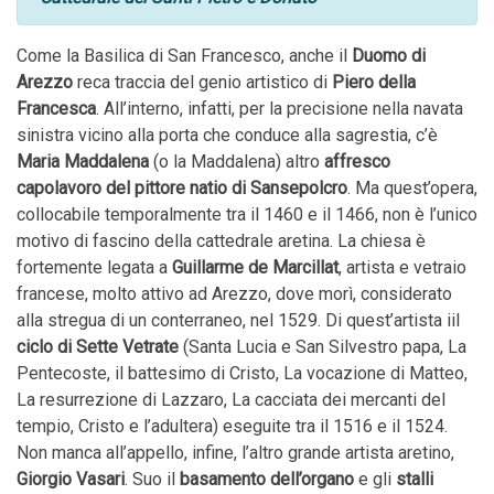
Come la Basilica di San Francesco, anche il
Duomo di
Arezzo
reca traccia del genio artistico di
Piero della
Francesca
. All’interno, infatti, per la precisione nella navata
sinistra vicino alla porta che conduce alla sagrestia, c’è
Maria Maddalena
(o la Maddalena) altro
affresco
capolavoro del pittore natio di Sansepolcro
. Ma quest’opera,
collocabile temporalmente tra il 1460 e il 1466, non è l’unico
motivo di fascino della cattedrale aretina. La chiesa è
fortemente legata a
Guillarme de Marcillat
, artista e vetraio
francese, molto attivo ad Arezzo, dove morì, considerato
alla stregua di un conterraneo, nel 1529. Di quest’artista iil
ciclo di Sette Vetrate
(Santa Lucia e San Silvestro papa, La
Pentecoste, il battesimo di Cristo, La vocazione di Matteo,
La resurrezione di Lazzaro, La cacciata dei mercanti del
tempio, Cristo e l’adultera) eseguite tra il 1516 e il 1524.
Non manca
all’appello
, infine, l’altro grande artista aretino,
Giorgio
Vasari
. Suo il
basamento dell’organo
e gli
stalli