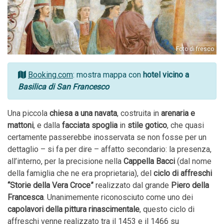
Foto di fresco
Booking.com
: mostra mappa con
hotel vicino a
Basilica di San Francesco
Una piccola
chiesa a una navata
, costruita in
arenaria e
mattoni
, e dalla
facciata spoglia
in
stile gotico
, che quasi
certamente passerebbe inosservata se non fosse per un
dettaglio – si fa per dire – affatto secondario: la presenza,
all’interno, per la precisione nella
Cappella Bacci
(dal nome
della famiglia che ne era proprietaria), del
ciclo di affreschi
“Storie della Vera Croce”
realizzato dal grande
Piero della
Francesca
. Unanimemente riconosciuto come uno dei
capolavori della pittura rinascimentale
, questo ciclo di
affreschi venne realizzato tra il 1453 e il 1466 su