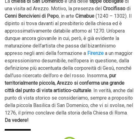
La
chiesa di San Domenico
è una delle
tappe obbligate
di
una visita ad Arezzo. Motivo, la presenza del
Crocifisso
di
Cenni Bencivieni di Pepo
, in arte
Cimabue
(1240 – 1302). Il
dipinto si trova davanti al presbiterio della chiesa ed è
approssimativamente databile attorno al 1270. Un’opera
dunque ancora giovanile in cui, però, è già evidente la
maturazione dell’artista che passa dal bizantinismo
appreso negli anni della formazione a
Firenze
a un maggior
espressionismo desumibile, nell’opera in questione, dalla
definizione più accentuata della corporeità di Gesù, nonché
dall’uso ricercato dell’oro e del rosso. Insomma,
pur
territorialmente piccola, Arezzo si conferma una grande
città dal punto di vista artistico-culturale
. In verità, anche dal
punto di vista storico se consideriamo, sempre a proposito
della piccola Basilica di San Domenico, che vi si svolse, nel
1276, il primo conclave della storia della Chiesa di Roma.
Da vedere!